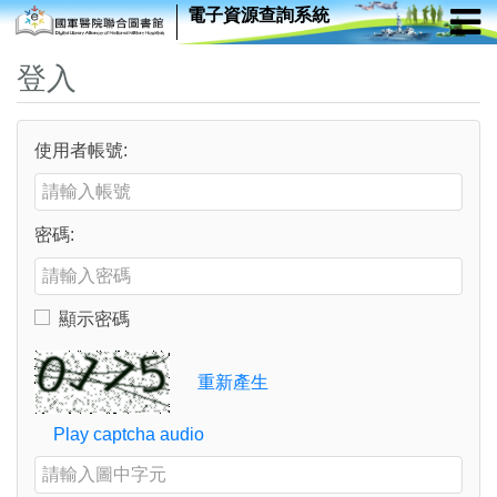
電子資源查詢系統
登入
使用者帳號:
Enter your username or email address
密碼:
Enter your password
顯示密碼
Toggle to show or hide your password
Verification Code
重新產生
Play captcha audio