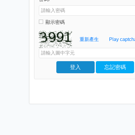
Enter your password
顯示密碼
Toggle to show or hide your password
Verification Code
重新產生
Play captch
Enter the characters shown in the image above
登入
忘記密碼
Click to sign in with your username